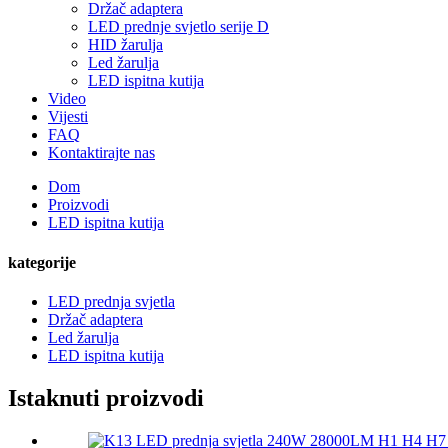
Držač adaptera
LED prednje svjetlo serije D
HID žarulja
Led žarulja
LED ispitna kutija
Video
Vijesti
FAQ
Kontaktirajte nas
Dom
Proizvodi
LED ispitna kutija
kategorije
LED prednja svjetla
Držač adaptera
Led žarulja
LED ispitna kutija
Istaknuti proizvodi