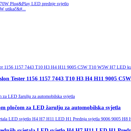
utikač&#...
on Tester 1156 1157 7443 T10 H3 H4 H11 9005 C5W 
om pločom za LED žarulju za automobilska svjetla
ednjih svjetala LED svjetlo H4 H7 H11 LED H1 Prednj