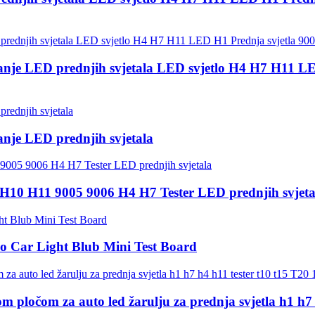
anje LED prednjih svjetala LED svjetlo H4 H7 H11 L
nje LED prednjih svjetala
 H10 H11 9005 9006 H4 H7 Tester LED prednjih svjeta
o Car Light Blub Mini Test Board
 pločom za auto led žarulju za prednja svjetla h1 h7 