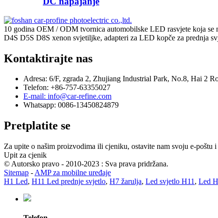
DC napajanje
10 godina OEM / ODM tvornica automobilske LED rasvjete koja se nal
D4S D5S D8S xenon svjetiljke, adapteri za LED kopče za prednja svjet
Kontaktirajte nas
Adresa: 6/F, zgrada 2, Zhujiang Industrial Park, No.8, Hai 2
Telefon: +86-757-63355027
E-mail: info@car-refine.com
Whatsapp: 0086-13450824879
Pretplatite se
Za upite o našim proizvodima ili cjeniku, ostavite nam svoju e-poštu i
Upit za cjenik
© Autorsko pravo - 2010-2023 : Sva prava pridržana.
Sitemap
-
AMP za mobilne uređaje
H1 Led
,
H11 Led prednje svjetlo
,
H7 žarulja
,
Led svjetlo H11
,
Led H1
Telefon