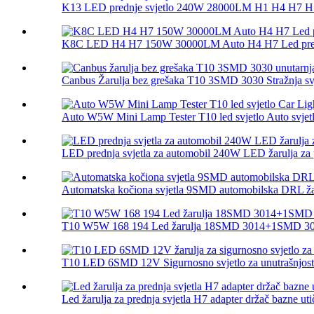
K13 LED prednje svjetlo 240W 28000LM H1 H4 H7 H1
K8C LED H4 H7 150W 30000LM Auto H4 H7 Led prednj
Canbus Žarulja bez grešaka T10 3SMD 3030 Stražnja svjet
Auto W5W Mini Lamp Tester T10 led svjetlo Auto svjetlo
LED prednja svjetla za automobil 240W LED žarulja za p
Automatska kočiona svjetla 9SMD automobilska DRL žaru
T10 W5W 168 194 Led žarulja 18SMD 3014+1SMD 303
T10 LED 6SMD 12V Sigurnosno svjetlo za unutrašnjost 
Led žarulja za prednja svjetla H7 adapter držač bazne uti