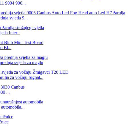
1 9004 900...
a svjetla 9...
la Inter...
 Bl...
rednja svjetla za maglu
lja za vožnju Signal...
0 ...
automobila...
čnice