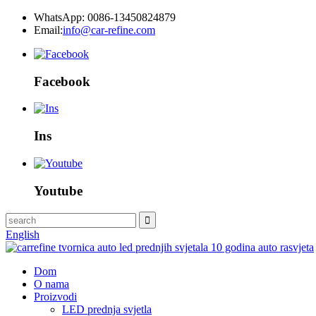
WhatsApp: 0086-13450824879
Email:
info@car-refine.com
Facebook
Ins
Youtube
English
Dom
O nama
Proizvodi
LED prednja svjetla