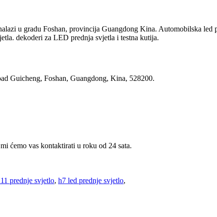
azi u gradu Foshan, provincija Guangdong Kina. Automobilska led pred
la. dekoderi za LED prednja svjetla i testna kutija.
 Road Guicheng, Foshan, Guangdong, Kina, 528200.
 mi ćemo vas kontaktirati u roku od 24 sata.
1 prednje svjetlo
,
h7 led prednje svjetlo
,