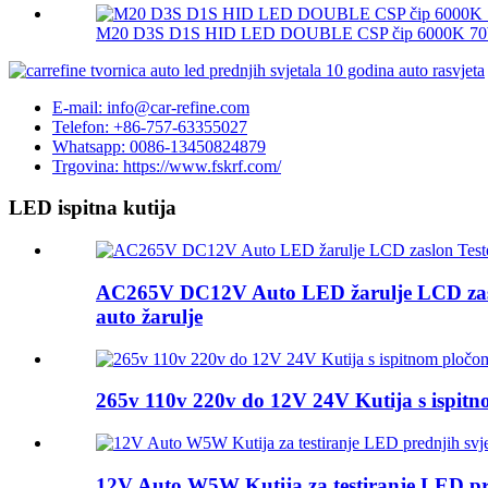
M20 D3S D1S HID LED DOUBLE CSP čip 6000K 70W 
E-mail: info@car-refine.com
Telefon: +86-757-63355027
Whatsapp: 0086-13450824879
Trgovina: https://www.fskrf.com/
LED ispitna kutija
AC265V DC12V Auto LED žarulje LCD zasl
auto žarulje
265v 110v 220v do 12V 24V Kutija s ispitn
12V Auto W5W Kutija za testiranje LED pr