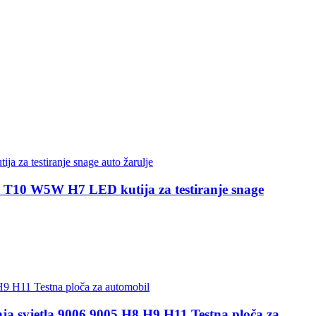
T10 W5W H7 LED kutija za testiranje snage
a svjetla 9006 9005 H8 H9 H11 Testna ploča za